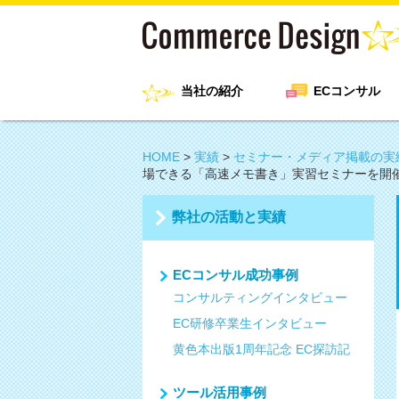
当社の紹介
ECコンサル
HOME
>
実績
>
セミナー・メディア掲載の実
場できる「高速メモ書き」実習セミナーを開
弊社の活動と実績
ECコンサル成功事例
コンサルティングインタビュー
EC研修卒業生インタビュー
黄色本出版1周年記念 EC探訪記
ツール活用事例