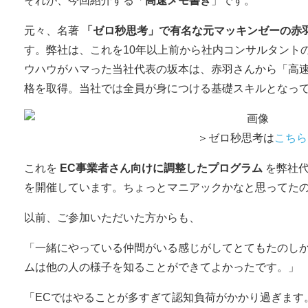
それが、今回紹介する「
高速メモ書き
」です。
元々、名著
「ゼロ秒思考」で有名な元マッキンゼーの赤
す。弊社は、これを10年以上前から社内コンサルタント
ウハウがハマった当社代表の坂本は、赤羽さんから「高
格を取得。当社では全員が身につける基礎スキルとなっ
＞ゼロ秒思考は
こちら
これを
EC事業者さん向けに調整したプログラム
を弊社代
を開催しています。ちょっとマニアックかなと思ってた
以前、ご参加いただいた方からも、
「一緒にやっている仲間がいる感じがしてとてもたのし
ムは他の人の様子を知ることができてよかったです。」
「ECではやることが多すぎて認知負荷がかかり過ぎます