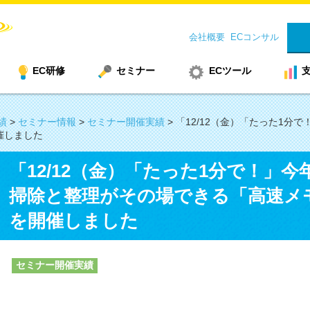
会社概要
ECコンサル
EC研修
セミナー
ECツール
績
>
セミナー情報
>
セミナー開催実績
>
「12/12（金）「たった1分
催しました
「12/12（金）「たった1分で！」
掃除と整理がその場できる「高速メ
を開催しました
セミナー開催実績