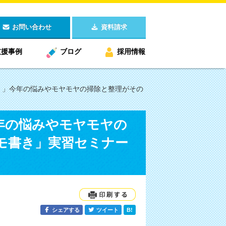
お問い合わせ
資料請求
支援事例
ブログ
採用情報
で！」今年の悩みやモヤモヤの掃除と整理がその
今年の悩みやモヤモヤの
モ書き」実習セミナー
シェアする
ツイート
B!