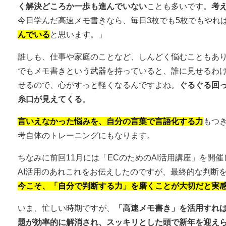
く解決どころか一歩も進んでいない
ことも多いです。
考
今日学んだ高速メモ書きなら、毎日3枚でも5枚でもやれ
んでいる
と思います。」
誰しも、仕事や家庭のことなど、しんどく悩むこともあ
でもメモ書きという武器を持っていると、誰に見せるわけ
せるので、心がすっと軽くなるんですよね。
ぐるぐる回
糸口が見えてくる
。
言いえなかった悩みを、自分の言葉で言語化する力
もつ
考自体のトレーニングにもなります。
ちなみに前回11月には「ECのためのAI活用講座」を開
AI活用のあれこれをお伝えしたのですが、最終的な判断
今こそ、「自分で判断する力」を磨くことが大切だと実
いま、忙しい時期ですが、
「高速メモ書き」を活用すれ
題が効率的に解消され、スッキリとした頭で新年を迎え