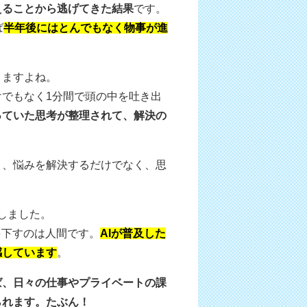
えることから逃げてきた結果
です。
ば
半年後にはとんでもなく物事が進
りますよね。
でもなく1分間で頭の中を吐き出
っていた思考が整理されて、解決の
き、悩みを解決するだけでなく、思
催しました。
を下すのは人間です。
AIが普及した
感しています
。
ば、日々の仕事やプライベートの課
られます。たぶん！