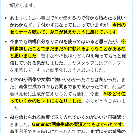
ご紹介します。
あまりにも広い範囲でAIが使えるので
何から始めたら良い
かわからず、手付かずになってしまっていますが、
今日の
セミナーを聴いて、糸口が見えたように感じています
。
今までも結構自分なりにAIを使ってはいると思ったが、
今
回参加したことでまだまだAIに頼れるようなことがあるな
と思いました
。苦手なSNS投稿なども
AIを頼ってもっと発
信していける気がしました
。またスタッフにはプロンプト
を用意して、もっと効率化しようと思いました。
どのAIが画像や文章に強いかわかったことは良かった
。ま
た、
画像生成のコツもお聞きできて良かった
です。商品の
着け見せに生成が使えたらとても便利。今後、
AIをどう使
っていくかのヒントにもなりました
。ありがとうございま
した。
AIを信じられる粒度で取り入れていくのがいいと再確認
で
きました。
Geminiの画像生成の実演とてもよかったです
。
商用利用できる時代になったんですね。
まずはその業務の