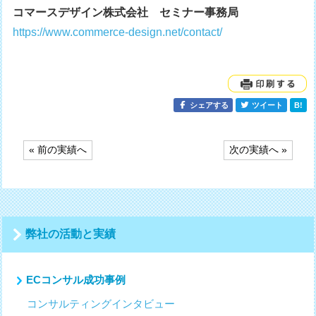
コマースデザイン株式会社 セミナー事務局
https://www.commerce-design.net/contact/
シェアする
ツイート
B!
投
« 前の実績へ
次の実績へ »
稿
ナ
ビ
ゲ
ー
シ
弊社の活動と実績
ョ
ン
ECコンサル成功事例
コンサルティングインタビュー