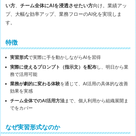
い方
、
チーム全体にAIを浸透させたい方
向け。業績アッ
プ、大幅な効率アップ、業務フローのAI化を実現しま
す。
特徴
実習形式
で実際に手を動かしながらAIを習得
実際に使えるプロンプト（指示文）を配布
し、明日から業
務で活用可能
業務が劇的に変わる体験
を通じて、AI活用の具体的な改善
効果を実感
チーム全体でのAI活用方法
まで、個人利用から組織展開ま
でをカバー
なぜ実習形式なのか