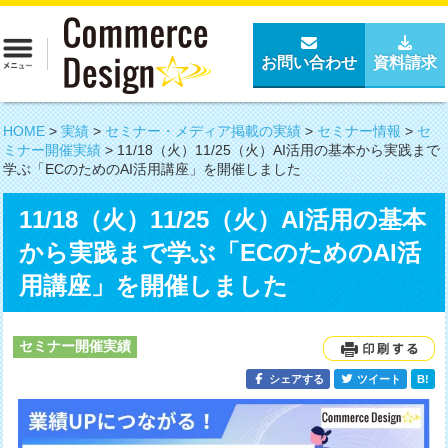
お問い合わせ
資料請求
HOME
>
実績
>
セミナー・メディア掲載の実績
>
セミナー情報
>
セ
ミナー開催実績
>
11/18（火）11/25（火）AI活用の基本から実践まで
学ぶ「ECのためのAI活用講座」を開催しました
11/18（火）11/25（火）AI活用の基本
から実践まで学ぶ「ECのためのAI活
用講座」を開催しました
セミナー開催実績
シェアする
ツイート
B!