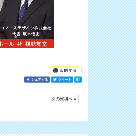
シェアする
ツイート
B!
次の実績へ »