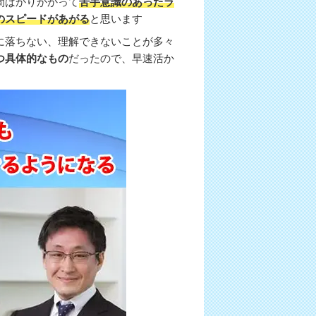
間ばかりかかって
苦手意識のあったラ
のスピードがあがる
と思います
に落ちない、理解できないことが多々
つ具体的なもの
だったので、早速活か