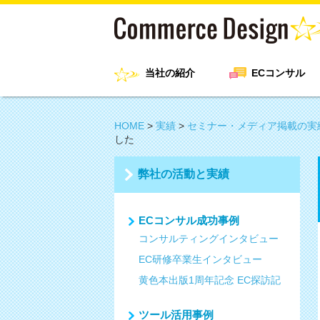
当社の紹介
ECコンサル
HOME
>
実績
>
セミナー・メディア掲載の実
した
弊社の活動と実績
ECコンサル成功事例
コンサルティングインタビュー
EC研修卒業生インタビュー
黄色本出版1周年記念 EC探訪記
ツール活用事例