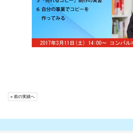
投
« 前の実績へ
稿
ナ
ビ
ゲ
ー
シ
ョ