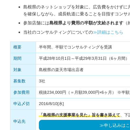
島根県のネットショップを対象に、広告費をかけずに
を確保しながら、成長軌道に乗ることを目指すコンサ
参加店舗には
島根県より費用の半額が支給されます
（
当社のコンサルティングについての
≫詳細はこちら
概要
半年間、半額でコンサルティングを受講
期間
平成28年10月1日～平成29年3月31日（6ヶ月間）
対象
島根県の楽天市場出店者
募集数
3社
参加費用
税抜234,000円（＝月額39,000円×6ヶ月） ※
申込〆切
2016/8/10[水]
「島根県の支援事業を見た」旨を書き添えて
、下
申込先
≫申し込みはこ