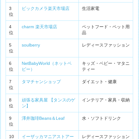
3
ビックカメラ楽天市場店
生活家電
位
4
charm 楽天市場店
ペットフード・ペット用
位
品
5
soulberry
レディースファッション
位
6
NetBabyWorld（ネットベ
キッズ・ベビー・マタニ
位
ビー）
ティー
7
タマチャンショップ
ダイエット・健康
位
8
頑張る家具屋 【タンスのゲ
インテリア・家具・収納
位
ン】
9
澤井珈琲Beans＆Leaf
水・ソフトドリンク
位
10
イーザッカマニアストアー
レディースファッション