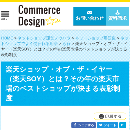
お問い合わせ
資料請求
HOME
>
ネットショップ運営ノウハウ
>
ネットショップ用語集
>
ネッ
トショップでよく使われる用語
>
ら行
>
楽天ショップ・オブ・ザ・イ
ヤー（楽天SOY）とは？その年の楽天市場のベストショップが決まる
表彰制度
楽天ショップ・オブ・ザ・イヤー
（楽天SOY）とは？その年の楽天市
場のベストショップが決まる表彰制
度
シェアする
ツイート
B!