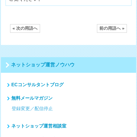
投
« 次の用語へ
前の用語へ »
稿
ナ
ビ
ゲ
ー
シ
ネットショップ運営ノウハウ
ョ
ン
ECコンサルタントブログ
無料メールマガジン
登録変更／配信停止
ネットショップ運営相談室