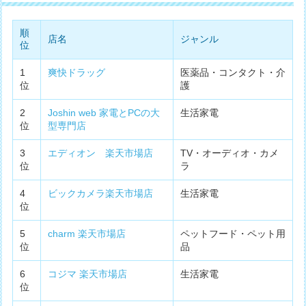
順
店名
ジャンル
位
1
爽快ドラッグ
医薬品・コンタクト・介
位
護
2
Joshin web 家電とPCの大
生活家電
位
型専門店
3
エディオン 楽天市場店
TV・オーディオ・カメ
位
ラ
4
ビックカメラ楽天市場店
生活家電
位
5
charm 楽天市場店
ペットフード・ペット用
位
品
6
コジマ 楽天市場店
生活家電
位