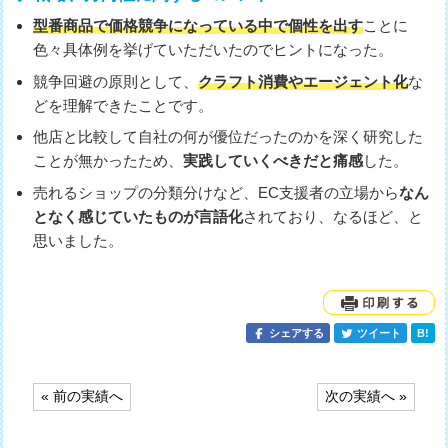
型番商品で価格競争になっている中で個性を出す
ことに
色々具体例を挙げていただいたのでヒントになった。
競争回避の原則として、
クラフト消費やエージェント化
な
どを理解できたことです。
他店と比較して自社の何が優位だったのかを深く研究した
ことが無かったため、
実践していくべきだと痛感
した。
売れるショップの分類分けなど、EC支援者の立場から
なん
となく感じていたものが言語化
されており、なるほど、と
思いました。
シェアする
ツイート
B!
投
« 前の実績へ
次の実績へ »
稿
ナ
ビ