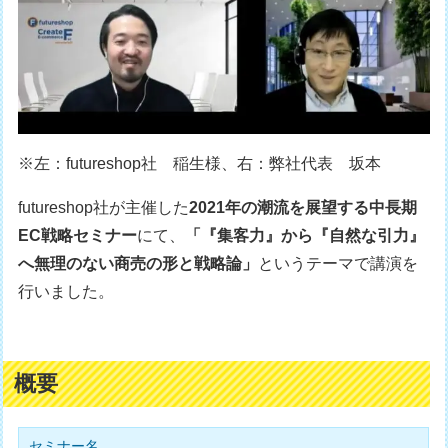
※左：futureshop社 稲生様、右：弊社代表 坂本
futureshop社が主催した
2021年の潮流を展望する中長期
EC戦略セミナー
にて、
「『集客力』から『自然な引力』
へ無理のない商売の形と戦略論」
というテーマで講演を
行いました。
概要
セミナー名