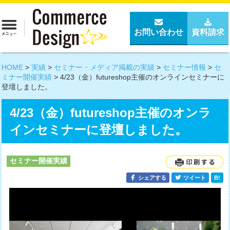
お問い合わせ
資料請求
HOME
>
実績
>
セミナー・メディア掲載の実績
>
セミナー情報
>
セ
ミナー開催実績
>
4/23（金）futureshop主催のオンラインセミナーに
登壇しました。
4/23（金）futureshop主催のオンラ
インセミナーに登壇しました。
セミナー開催実績
シェアする
ツイート
B!