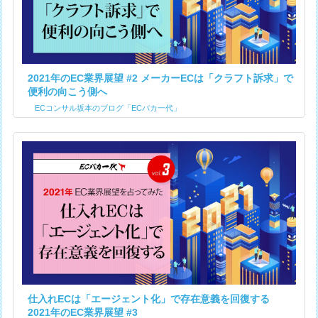
2021年のEC業界展望 #2 メーカーECは「クラフト訴求」で
便利の向こう側へ
ECコンサル坂本のブログ「ECバカ一代」
仕入れECは「エージェント化」で存在意義を回復する
2021年のEC業界展望 #3