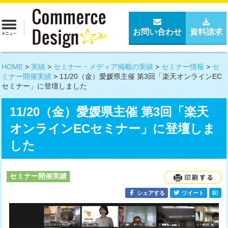
お問い合わせ
資料請求
HOME
>
実績
>
セミナー・メディア掲載の実績
>
セミナー情報
>
セ
ミナー開催実績
>
11/20（金）愛媛県主催 第3回「楽天オンラインEC
セミナー」に登壇しました
11/20（金）愛媛県主催 第3回「楽天
オンラインECセミナー」に登壇しま
した
セミナー開催実績
シェアする
ツイート
B!