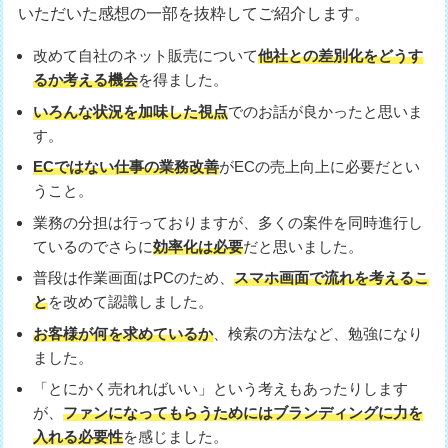
いただいた感想の一部を抜粋してご紹介します。
改めて自社のネット販売について
他社との差別化をどうす
るか考える機会
を得ました。
いろんな状況を加味した視点
でのお話が良かったと思いま
す。
ECではない仕事の業務改善
がECの売上向上に必要だとい
うこと。
業務の分担は行っておりますが、多くの案件を同時進行し
ているのでさらに
効率化は必要
だと思いました。
普段は作業画面はPCのため、
スマホ画面で流れを考えるこ
と
を改めて認識しました。
お客様が何を求めているか
、検索の方法など、勉強になり
ました。
「とにかく売れればいい」という考えもあったりします
が、
ファンになってもらうためにはブランディングに力を
入れる必要性
を感じました。