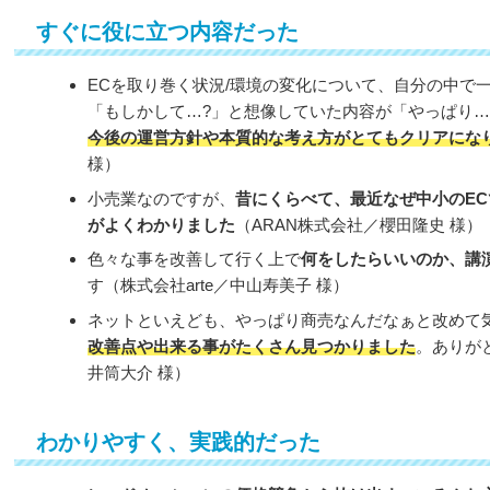
すぐに役に立つ内容だった
ECを取り巻く状況/環境の変化について、自分の中で
「もしかして…?」と想像していた内容が「やっぱり
今後の運営方針や本質的な考え方がとてもクリアにな
様）
小売業なのですが、
昔にくらべて、最近なぜ中小のE
がよくわかりました
（ARAN株式会社／櫻田隆史 様）
色々な事を改善して行く上で
何をしたらいいのか、講
す（株式会社arte／中山寿美子 様）
ネットといえども、やっぱり商売なんだなぁと改めて
改善点や出来る事がたくさん見つかりました
。ありが
井筒大介 様）
わかりやすく、実践的だった