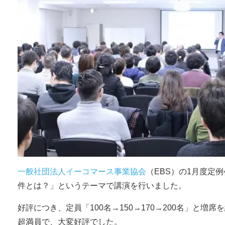
一般社団法人イーコマース事業協会
（EBS）の1月度定
件とは？」というテーマで講演を行いました。
好評につき、定員「100名→150→170→200名」と増
超満員で、大変好評でした。