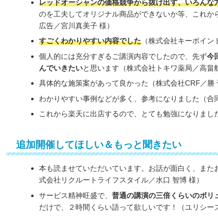
レッドオーシャンの価格競争から抜け出す、いろんな
のを工夫してオリジナル商品ができないか等、これから
広告／宮川真美子 様）
すごくわかりやすい内容でした
（株式会社キーポイント
個人的には充分すぎるご講演内容でしたので、先ず
今
んでいきたい
と思います（株式会社トキワ薬局／高畠航
具体的な施策案があって良かった（株式会社CRF／勝 
わかりやすい事例などが多く、参考になりました（合同
これから楽天に出店するので、とても勉強になりました
追加開催してほしい＆もっと聞きたい
本も読ませていただいています。お話が面白く、また
式会社リクルートライフスタイル／水口 智博 様）
サービス精神旺盛で、
普通の講演の三倍くらいのボリ
だけで、２時間くらい語って欲しいです！（ユリシーズ