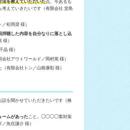
方法を教えていただいた
点。今あるも
考えていきたいです（有限会社 堂島
／松岡奨 様）
回拝聴した内容を自分なりに落とし込
 様）
千晶 様）
会社アウトワールド／岡村篤 様）
（有限会社トン／山根康彰 様）
お話を聞かせていただきたいです（株
ュームがあった
こと。◯◯◯◯客対策
／魚住謙介 様）