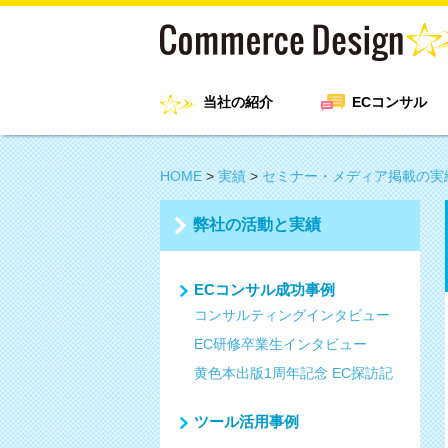
当社の紹介
ECコンサル
HOME
>
実績
>
セミナー・メディア掲載の実
弊社の活動と実績
ECコンサル成功事例
コンサルティングインタビュー
EC研修卒業生インタビュー
黄色本出版1周年記念 EC探訪記
ツール活用事例