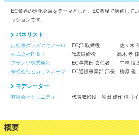
EC業界の進化発展をテーマとした、EC業界で活躍して
ッションです。
パネリスト
自転車グッズのキアーロ
EC部 取締役 佐々木 伸
株式会社P･B･I
代表取締役 高木 孝 
フランツ株式会社
EC事業部 責任者 中林 慎太
株式会社ヒカリスポーツ
EC通販事業部 部長 柳原 俊二
モデレーター
有限会社トリニティ
代表取締役 添田 優作 様（イー
概要