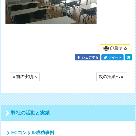
シェアする
ツイート
B!
投
« 前の実績へ
次の実績へ »
稿
ナ
ビ
ゲ
ー
シ
弊社の活動と実績
ョ
ン
ECコンサル成功事例