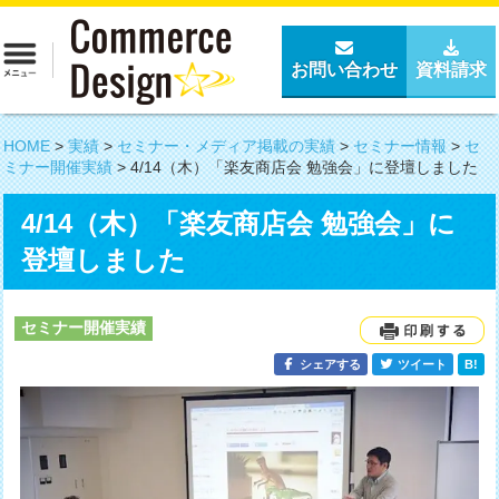
お問い合わせ
資料請求
HOME
>
実績
>
セミナー・メディア掲載の実績
>
セミナー情報
>
セ
ミナー開催実績
>
4/14（木）「楽友商店会 勉強会」に登壇しました
4/14（木）「楽友商店会 勉強会」に
登壇しました
セミナー開催実績
シェアする
ツイート
B!